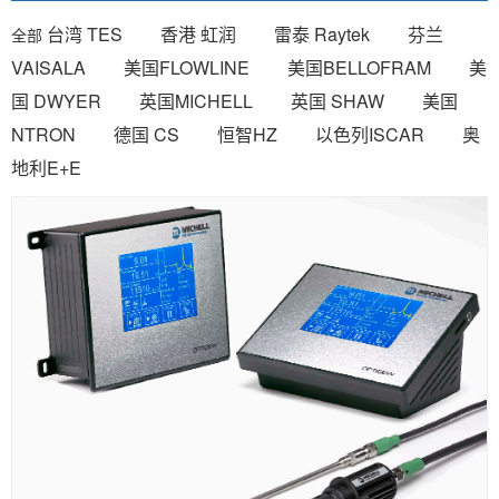
台湾 TES
香港 虹润
雷泰 Raytek
芬兰
全部
VAISALA
美国FLOWLINE
美国BELLOFRAM
美
国 DWYER
英国MICHELL
英国 SHAW
美国
NTRON
德国 CS
恒智HZ
以色列ISCAR
奥
地利E+E