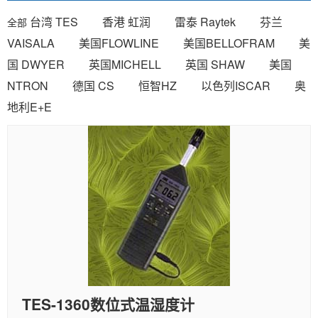
台湾 TES
香港 虹润
雷泰 Raytek
芬兰
全部
VAISALA
美国FLOWLINE
美国BELLOFRAM
美
国 DWYER
英国MICHELL
英国 SHAW
美国
NTRON
德国 CS
恒智HZ
以色列ISCAR
奥
地利E+E
TES-1360数位式温湿度计