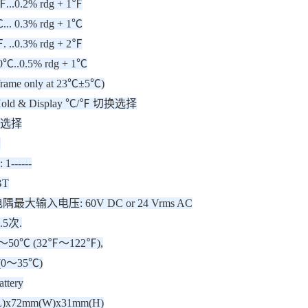
℉...0.2% rdg + 1℉
... 0.3% rdg + 1℃
. ..0.3% rdg + 2℉
0℃..0.5% rdg + 1℃
nframe only at 23℃±5℃)
Hold & Display ℃/℉ 切换选择
辨率选择
示
-----
BT
大输入电压: 60V DC or 24 Vrms AC
5次.
50℃ (32℉～122℉),
 (0～35℃)
ttery
)x72mm(W)x31mm(H)