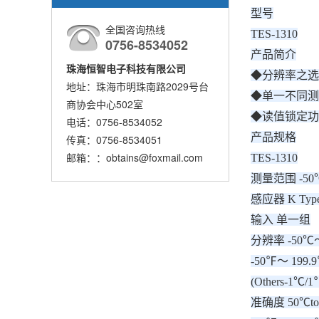
型号
全国咨询热线
TES-1310
0756-8534052
产品简介
珠海恒智电子科技有限公司
◆分辨率之选择0.
地址：珠海市明珠南路2029号台
◆单一不同测
商协会中心502室
◆读值锁定功
电话：0756-8534052
产品规格
传真：0756-8534051
邮箱：：obtains@foxmail.com
TES-1310
测量范围 -50℃ 
感应器 K Type 
输入 单一组
分辨率 -50℃～ 
-50℉～ 199.9
(Others-1℃/1
准确度 50℃to 1