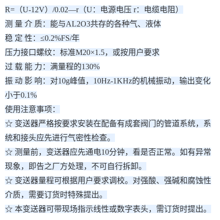
R=（U-12V）/0.02—r（U：电源电压 r：电缆电阻）
测 量 介 质：能与AL2O3共存的各种气、液体
稳 定 性：≤0.2%FS/年
压力接口螺纹：标准M20×1.5，或按用户要求
过 载 能 力：满量程的130%
振 动 影 响：对10g峰值，10Hz-1KHz的机械振动，输出变化
小于0.1%
使用注意事项：
☆ 变送器严格按要求安装在配备有成套阀门的管道系统，系
统和接头应先进行气密性检查。
☆ 测量前，变送器应先通电10分钟，看是否正常。如有异常
现象，即告之厂方处理，不可自行拆卸。
☆ 变送器量程可根据用户要求调校。对强酸、强碱和腐蚀性
介质，需要订货时特殊提出。
☆ 本变送器可带现场指示线性或数字表头，需订货时提出。