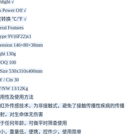
ight √
Power Off √
转换 ℃/℉ √
l Features
ype 9V(6F22)x1
sion 146×80×38mm
t 130g
Q 100
ize 530x310x400mm
/ Ctn 30
NW 13/12Kg
用性及使用方法
红外传感技术，为非接触式，避免了接触传播性疾病的传播
射，对生命体无伤害
于任何年龄，可做平时筛查使用
小，重量低，便携，控件少，使用简单