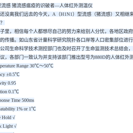
）型流感 猪流感瘟疫的识破者—人体红外测温仪
还没离我们远去的今天，A（H1N1）型流感（猪流感）又相继
？
子里，相信每个人都想尽自己的努力来给别人分忧，各地区政府
的传播。如山东省计量科学研究院扑各口岸等人口密集部位进行
公司生命科学技术测控部门也及时召开了生命监测技术总结会，
议，各部门一致认为并支持该部门推出型号为880D的人体红外
rature Range 30℃～50℃
cy ±0.5℃
ty 0.95
ion 0.1℃
nse Time 500ms
bility 1% or 1℃
Hold √
Light √