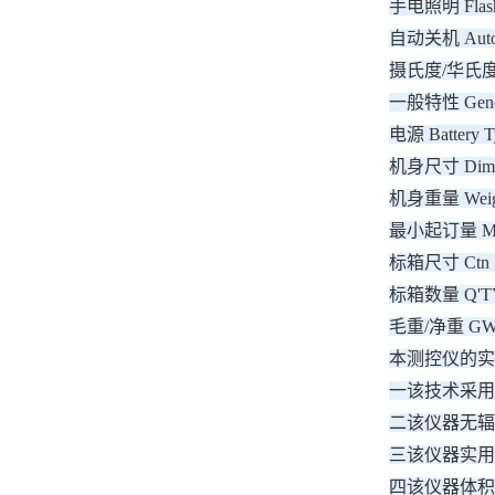
手电照明 Flashl
自动关机 Auto 
摄氏度/华氏度
一般特性 Genera
电源 Battery T
机身尺寸 Dimen
机身重量 Weigh
最小起订量 MO
标箱尺寸 Ctn S
标箱数量 Q'TY 
毛重/净重 GW/
本测控仪的实
一该技术采用
二该仪器无辐
三该仪器实用
四该仪器体积