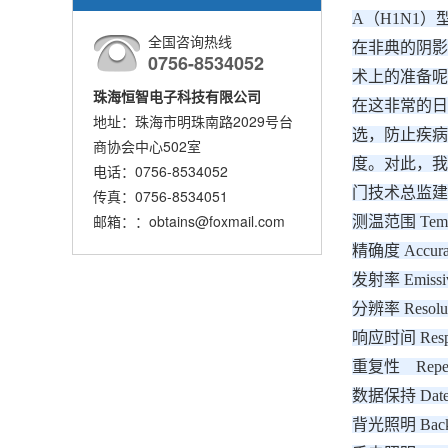
A（H1N1
全国咨询热线
在非典的阴影
0756-8534052
术上的准备呢
珠海恒智电子科技有限公司
在这非常的日
地址：珠海市明珠南路2029号台
选，防止疾病
商协会中心502室
度。对此，我
电话：0756-8534052
门技术总监建
传真：0756-8534051
邮箱：：obtains@foxmail.com
测温范围 Tempe
精确度 Accura
发射率 Emissivi
分辨率 Resolut
响应时间 Respo
重复性 Repeata
数据保持 Date 
背光照明 Back 