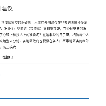
测温仪
流感 猪流感瘟疫的识破者—人体红外测温仪在非典的阴影还没离
A（H1N1）型流感（猪流感）又相继来袭，在经过非典的洗
了心理上和技术上的准备呢？在这非常的日子里，相信每个人
来给别人分忧，各地区政府也积极在各人口密集地区实施红外
，防止疾病
 恒智HZ
2