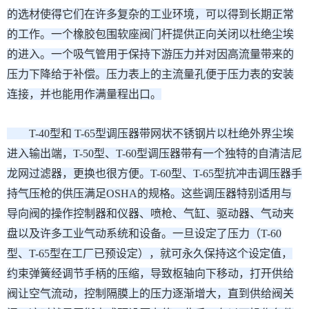
的选材使得它们在许多复杂的工业环境，可以得到长期正常
的工作。一个橡胶包围软座阀门杆提供正向关闭以杜绝尘埃
的进入。一个吸气管用于保持下游压力并对因高流量带来的
压力下降给于补偿。压力表上的主流量孔便于压力表的安装
连接，并也能用作满量程出口。
T-40型和 T-65型调压器带网状不锈钢片以杜绝外界尘埃
进入输出端，T-50型、T-60型调压器带有一个独特的自清洁尼
龙网过滤器，更换也很方便。T-60型、T-65型抗冲击调压器手
持气压枪的供压满足OSHA的规格。这些调压器特别适用与
导向阀的操作控制器和仪器、喷枪、气缸、驱动器、气动夹
盘以及许多工业气动系统和设备。一旦设定了压力（T-60
型、T-65型在工厂已预设定），就可永久保持这个设定值，
约束弹簧经调节手柄的压缩，导致枢轴向下移动，打开供给
阀让空气流动，控制隔膜上的压力逐渐增大，直到供给阀关