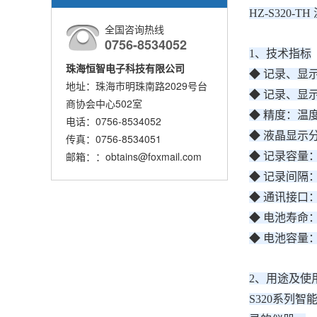
HZ-S320
全国咨询热线
0756-8534052
1、技术指标
珠海恒智电子科技有限公司
◆ 记录、显示
地址：珠海市明珠南路2029号台
◆ 记录、显示
商协会中心502室
◆ 精度：温度 
电话：0756-8534052
◆ 液晶显示分辨
传真：0756-8534051
邮箱：：obtains@foxmail.com
◆ 记录容量： 6
◆ 记录间隔：
◆ 通讯接口： U
◆ 电池寿命
◆ 电池容量：
2、用途及使
S320系列