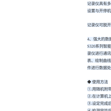
记录仪具有多
设置与开停机
记录仪可脱开
4、强大的数
S320系列智能
录仪进行通讯
表、绘制曲线
件进行数据处
◆ 使用方法
①.用随机附
②.在计算机
③.设定完成
④.检测完毕