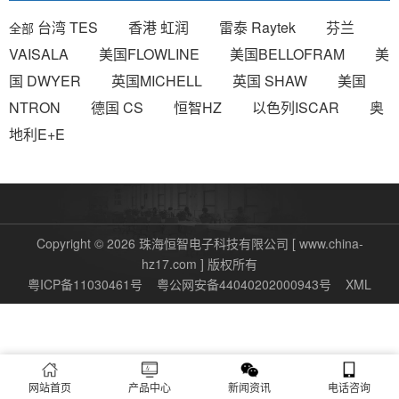
台湾 TES
香港 虹润
雷泰 Raytek
芬兰
全部
VAISALA
美国FLOWLINE
美国BELLOFRAM
美
国 DWYER
英国MICHELL
英国 SHAW
美国
NTRON
德国 CS
恒智HZ
以色列ISCAR
奥
地利E+E
Copyright © 2026 珠海恒智电子科技有限公司 [ www.china-
hz17.com ] 版权所有
粤ICP备11030461号
粤公网安备44040202000943号
XML
网站首页
产品中心
新闻资讯
电话咨询